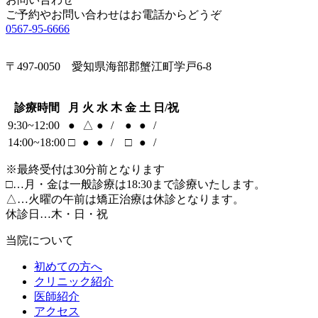
ご予約やお問い合わせはお電話からどうぞ
0567-95-6666
〒497-0050 愛知県海部郡蟹江町学戸6-8
診療時間
月
火
水
木
金
土
日/祝
9:30~12:00
●
△
●
/
●
●
/
14:00~18:00
□
●
●
/
□
●
/
※最終受付は30分前となります
□…月・金は一般診療は18:30まで診療いたします。
△…火曜の午前は矯正治療は休診となります。
休診日…木・日・祝
当院について
初めての方へ
クリニック紹介
医師紹介
アクセス