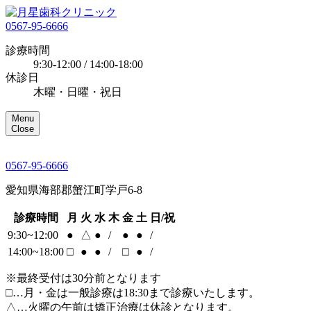
0567-95-6666
診療時間
9:30-12:00 / 14:00-18:00
休診日
木曜・日曜・祝日
Menu
Close
0567-95-6666
愛知県海部郡蟹江町学戸6-8
診療時間
月
火
水
木
金
土
日/祝
9:30~12:00
●
△
●
/
●
●
/
14:00~18:00
□
●
●
/
□
●
/
※最終受付は30分前となります
□…月・金は一般診療は18:30まで診療いたします。
△…火曜の午前は矯正治療は休診となります。