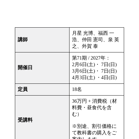
月星 光博、福西 一
講師
浩、仲田 憲司、泉 英
之、外賀 泰
第71期 / 2027年：
2月6日(土)・ 7日(日)
開催日
3月6日(土)・ 7日(日)
4月3日(土) ・4日(日)
定員
18名
36万円 + 消費税（材
料費・昼食代を含
む）
受講料
※別途、割引価格に
て教科書の購入をご